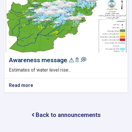
Awareness message ⚠🚿💭
Estimates of water level rise...
Read more
about
Awareness
message
⚠
🚿
Back to announcements
💭