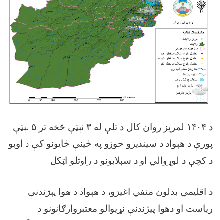
نېټې
۵
نېټې څخه تر
۳
لمریز روان کال د تلې له
۱۴۰۴
د
پورې د هېواد د سیندیزو حوزو په ځينې ځایونو کې د اوبو
.
د کچې د لوړوالي او د سېلابونو د راوتلو اټکل
د اقلیمي بدلون منفي اغیزو، د هېواد د هوا پېژندنې
ریاست او دهوا پیژندنې نړیوالو معتبروارګانونو د