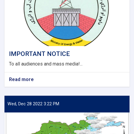
Jawzjan
Province
Project
(Design
Build).
IMPORTANT NOTICE
To all audiences and mass media!...
Read more
about
IMPORTANT
NOTICE
Wed, Dec 28 2022 3:22 PM