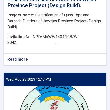
Province Project (Design Build).
Project Name:
Electrification of Qush Tepa and
Darzaab Districts of Jawzjan Province Project (Design
Build)
Invitation No:
NPD/MoWE/1404/ICB/W-
2042 . . .
Read more
about
Clarification
about
Electrification
of
Wed, Aug 23 2023 12:47 PM
Qush
Tepa
and
Darzaab
Districts
of