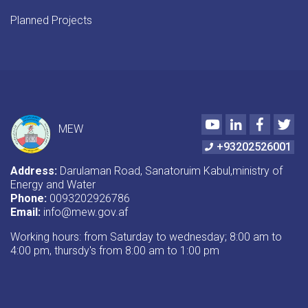
Planned Projects
Youtube
LinkedIn
Faceboo
Twi
MEW
+93202526001
Address:
Darulaman Road, Sanatoruim Kabul,ministry of
Energy and Water
Phone:
0093202926786
Email:
info@mew.gov.af
Working hours: from Saturday to wednesday; 8:00 am to
4:00 pm, thursdy's from 8:00 am to 1:00 pm