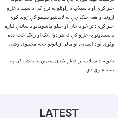
خبر کړي او د سیلاب د راوتلو په ترڅ کې د سیند د غاړو
اړوند او هغه خلک چې په لاندېنیو سیمو کې ژوند کوي
خبر کړي؛ تر څو د ځان او خپلو ماشومانو د ساتنې لپاره
د سیندونو په غاړو کې له هر ډول تګ او راتګ څخه ډډه
.
وکړي او د انساني او مالي زیانونو څخه مخنیوی وشي
يادونه: د سيلاب تر خطر لاندې سيمې په نقشه کې په
.
نښه شوې دي
LATEST