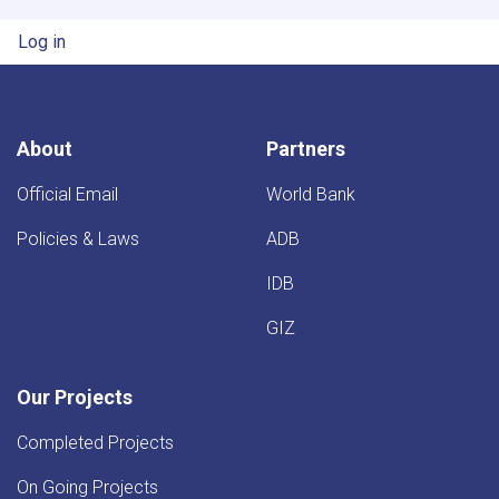
User account menu
Log in
About
Partners
Official Email
World Bank
Policies & Laws
ADB
IDB
GIZ
Our Projects
Completed Projects
On Going Projects