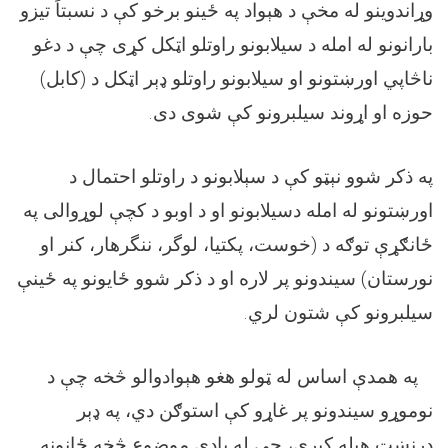
وړاندوینو له مخې د هېواد په ځينو برخو کې د نسبتاً تیزو
بارانونو له امله د سيلابونو راوتلو اټکل کړی چې د دغو
ناڅاپي اورښتونو او سیلابونو راوتلو ډېر اټکل د (کابل)
.
حوزه او اړوند سیلبرونو کې شوی دی
په ذکر شوو نېټو کې د سېلابونو د راوتلو احتمال د
اورښتونو له امله دسیلابونو او د اوبو د کچې لوړوالی په
ځانګړې توګه د (خوست، پکتیا، لوگر، ننگرهار، کنر او
نورستان) سیندونو پر لاره او د ذکر شوو ځایونو په ځینې
.
سیلبرونو کې شتون لري
په همدې اساس له ټولو هغو هېوادوالو څخه چې د
نوموړو سیندونو پر غاړو کې استوګن دي، په ډېر
درنښت هیله کیږي، چې له یادې موضوع څخه ځانونه