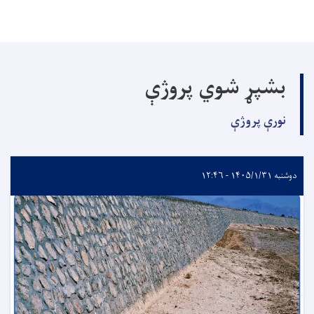
بشپړ شوي پروژې
نورې پروژې
دوشنبه ۱۴۰۵/۱/۳۱ - ۱۲:۴۶