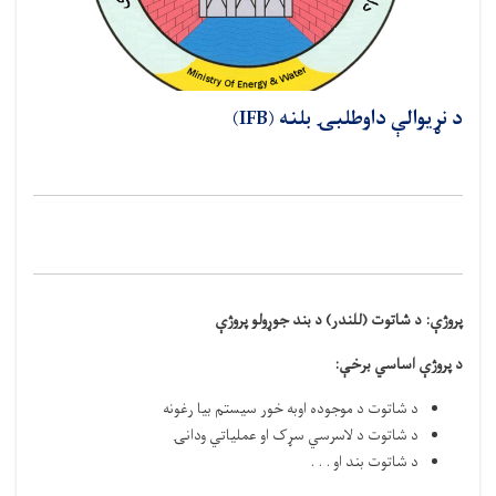
د نړيوالې داوطلبۍ بلنه (IFB)
پروژې:
د شاتوت (للندر) د بند جوړولو پروژې
د پروژې اساسي برخې
:
د شاتوت د موجوده اوبه خور سيستم بیا رغونه
د شاتوت د لاسرسي سړک او عملیاتي ودانۍ
د شاتوت بند او . . .