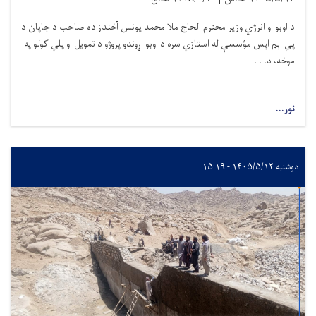
د اوبو او انرژي وزیر محترم الحاج ملا محمد یونس آخندزاده صاحب د جاپان د
پي اېم اېس مؤسسې له استازي سره د اوبو اړوندو پروژو د تمویل او پلي کولو په
موخه، د. . .
نور...
دوشنبه ۱۴۰۵/۵/۱۲ - ۱۵:۱۹