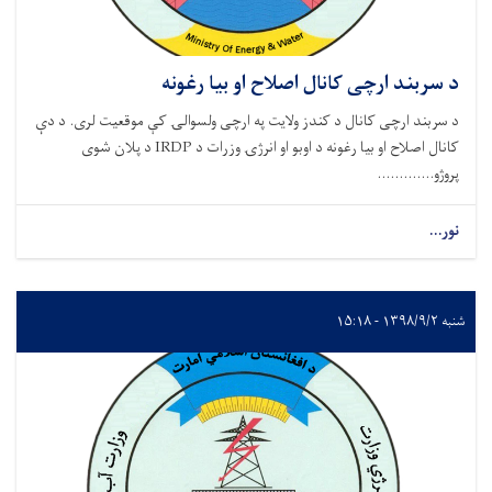
د سربند ارچی کانال اصلاح او بیا رغونه
د سربند ارچی کانال د کندز ولایت په ارچی ولسوالۍ کې موقعیت لری. د دې
کانال اصلاح او بیا رغونه د اوبو او انرژۍ وزرات د IRDP د پلان شوی
پروژو.............
نور...
شنبه ۱۳۹۸/۹/۲ - ۱۵:۱۸