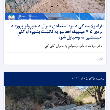
فراه ولایت کې د یوه استنادي دېوال د جوړولو پروژه د
نږدې ۷.۵ میلیونه افغانیو په لګښت بشپړه او ګټې
اخیستنې ته وسپارل شوه
د فراه ولایت د بکواه ولسوالي په باغران کلي کې...
نور...
سه‌شنبه ۱۴۰۵/۱/۲۵ - ۱۶:۴