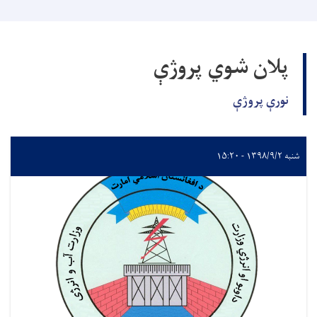
پلان شوي پروژې
نورې پروژې
شنبه ۱۳۹۸/۹/۲ - ۱۵:۲۰