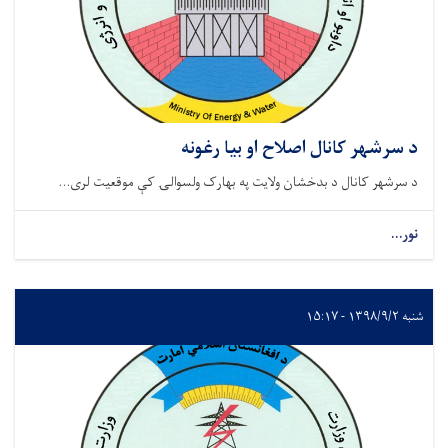
د سرشهر کانال اصلاح او بیا رغونه
د سرشهر کانال د بدخشان ولایت په بهارک ولسوالۍ کې موقعیت لری...
نور...
شنبه ۱۳۹۸/۹/۲ - ۱۵:۱۷