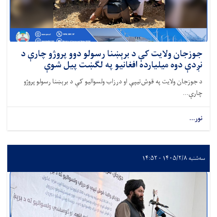
جوزجان ولایت کې د برېښنا رسولو دوو پروژو چارې د
نږدې دوه میلیارده افغانیو په لګښت پیل شوې
د جوزجان ولایت په قوش‌تیپې او درزاب ولسوالیو کې د برېښنا رسولو پروژو
چارې...
نور...
سه‌شنبه ۱۴۰۵/۲/۸ - ۱۴:۵۲