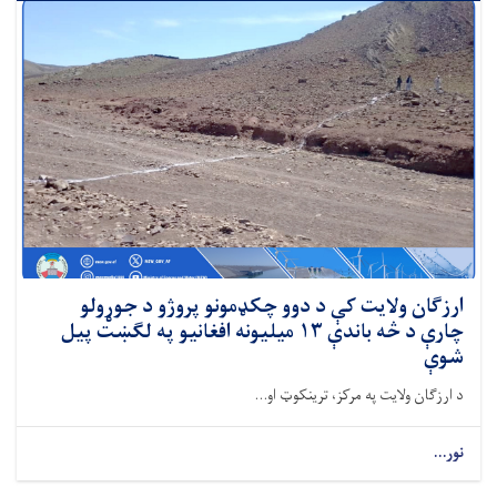
ارزګان ولایت کې د دوو چکډمونو پروژو د جوړولو
چارې د څه باندې ۱۳‌ میلیونه افغانیو په لګښت پیل
شوې
د ارزګان ولایت په مرکز، ترینکوټ او...
نور...