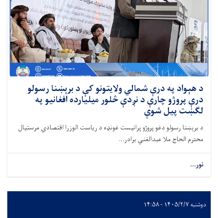
د هېواد په درې شمالي ولایتونو کې د برېښنا رسولو
درې پروژو چارې د نږدې څلور میلیارده افغانیو په
لګښت پیل شوې
د برېښنا رسولو دغو پروژو پرانیست غونډه د ریاست الوزرا اقتصادي مرستیال
محترم الحاج ملا عبدالغني برادر...
نور...
دوشنبه ۱۴۰۵/۲/۷ - ۱۴:۵۸