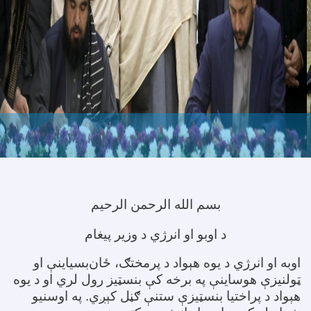
بسم الله الرحمن الرحیم
د اوبو او انرژي د وزیر پیغام
اوبه او انرژي د یوه هېواد د پرمختګ، ځان‌بسیاینې او
ټولنیزې هوساینې په برخه کې بنسټیز رول لري او د یوه
هېواد د پراختیا بنسټیزې ستنې ګڼل کېږي. په اوسنیو