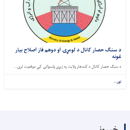
د سنګ حصار کانال د لومړۍ او دوهم فاز اصلاح بیار
غونه
د سنګ حصار کانال د کندهار ولایت په ژیړی ولسوالۍ کې موقعیت لری...
نور...