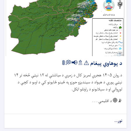
د پوهاوي پیغام ⚠️🚿📢💭🚦
د روان
۱۴۰۵
هجري لمریز کال د زمري د میاشتې له
۱۲
نېټې څخه تر
۱۴
نېټې پورې د هېواد د سیندیزو حوزو په ځينو ځایونو کې د اوبو د کچې د
لوړوالي او د سېلابونو د راوتلو اټکل.
📡🌐
د اقلیمي . . .
نور...