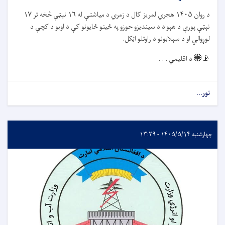
د روان
۱۴۰۵
هجري لمریز کال د زمري د میاشتې له
۱۶
نېټې څخه تر
۱۷
نېټې پورې د هېواد د سیندیزو حوزو په ځينو ځایونو کې د اوبو د کچې د
لوړوالي او د سېلابونو د راوتلو اټکل.
📡🌐
د اقلیمي . . .
نور...
چهارشنبه ۱۴۰۵/۵/۱۴ - ۱۳:۲۹