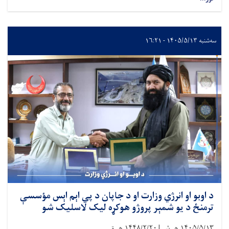
سه‌شنبه ۱۴۰۵/۵/۱۳ - ۱۶:۲۱
د اوبو او انرژي وزارت او د جاپان د پي اېم اېس مؤسسې
ترمنځ د یو شمېر پروژو هوکړه لیک لاسلیک شو
۱۴۰۵/۵/۱۳
هـ.ش |
۱۴۴۸/۲/۲۰
هـ.ق