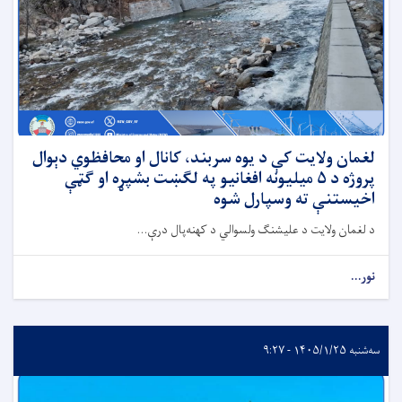
لغمان ولایت کې د یوه سربند، کانال او محافظوي دېوال
پروژه د ۵ میلیونه افغانیو په لګښت بشپړه او ګټې
اخیستنې ته وسپارل شوه
د لغمان ولایت د علیشنګ ولسوالي د کهنه‌پال درې...
نور...
سه‌شنبه ۱۴۰۵/۱/۲۵ - ۹:۲۷