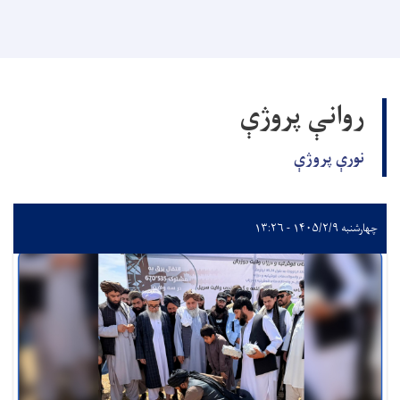
روانې پروژې
نورې پروژې
چهارشنبه ۱۴۰۵/۲/۹ - ۱۳:۲۶