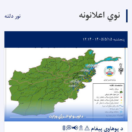
نوي اعلانونه
نور دلته
پنجشنبه ۱۴۰۵/۵/۱۵ - ۱۲:۱۴
د پوهاوي پیغام ⚠️🚿📢💭🚦