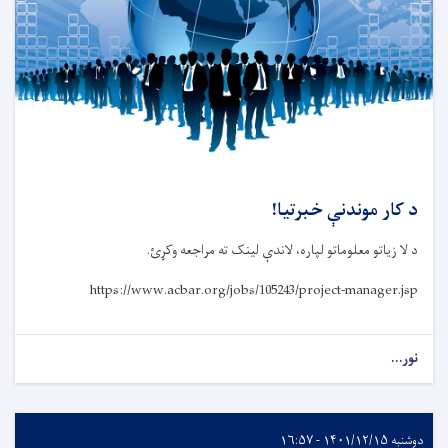
د کار موندنې خبرتیا!
د لا زیاتو معلوماتو لپاره، لاندې لینک ته مراجعه وکړئ.
https://www.acbar.org/jobs/105243/project-manager.jsp
نور...
دوشنبه ۱۴۰۱/۱۲/۱۵ - ۱۶:۵۷