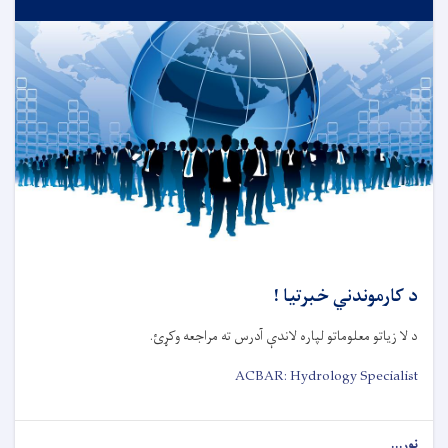
د کارموندني خبرتیا !
د لا زیاتو معلوماتو لپاره لاندې آدرس ته مراجعه وکړئ.
ACBAR: Hydrology Specialist
نور...