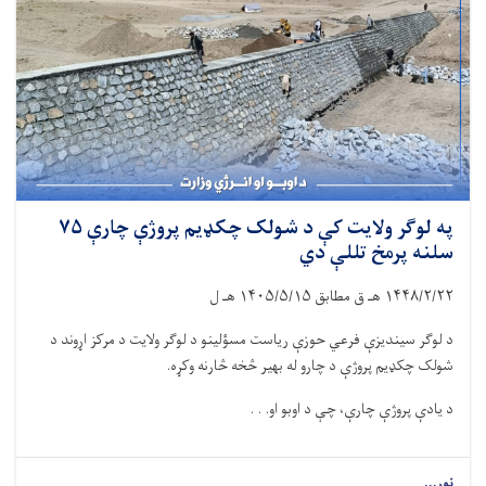
په لوګر ولایت کې د شولک چکډیم پروژې چارې ۷۵
سلنه پرمخ تللې دي
۱۴۴۸/۲/۲۲
هـ ق مطابق
۱۴۰۵/۵/۱۵
هـ ل
د لوګر سیندیزې فرعي حوزې ریاست مسؤلینو د لوګر ولایت د مرکز اړوند د
شولک چکډیم پروژې د چارو له بهیر څخه څارنه وکړه.
د یادې پروژې چارې، چې د اوبو او. . .
نور...