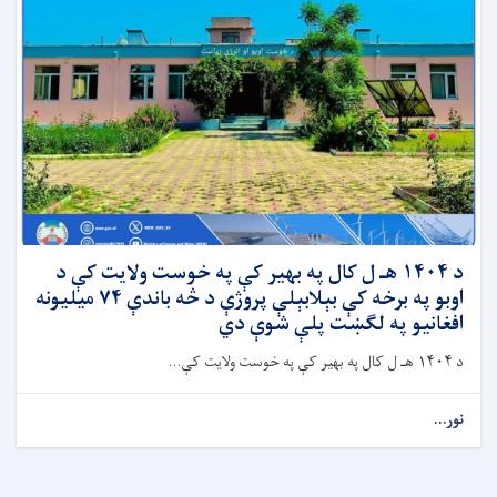
د ۱۴۰۴ هـ ل کال په بهیر کې په خوست ولایت کې د
اوبو په برخه کې بېلابېلې پروژې د څه باندې ۷۴ میلیونه
افغانیو په لګښت پلې شوې دي
د ۱۴۰۴ هـ ل کال په بهیر کې په خوست ولایت کې...
نور...