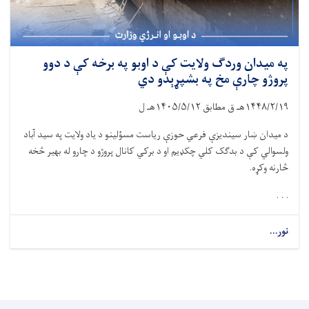
په میدان وردګ ولایت کې د اوبو په برخه کې د دوو
پروژو چارې مخ په بشپړېدو دي
۱۴۴۸/۲/۱۹
هـ ق مطابق
۱۴۰۵/۵/۱۲
هـ ل
د میدان ښار سیندیزې فرعي حوزې ریاست مسؤلینو د یاد ولایت په سید آباد
ولسوالي کې د بدګک کلي چکډیم او د برکي کانال پروژو د چارو له بهیر څخه
څارنه وکړه.
. . .
نور...