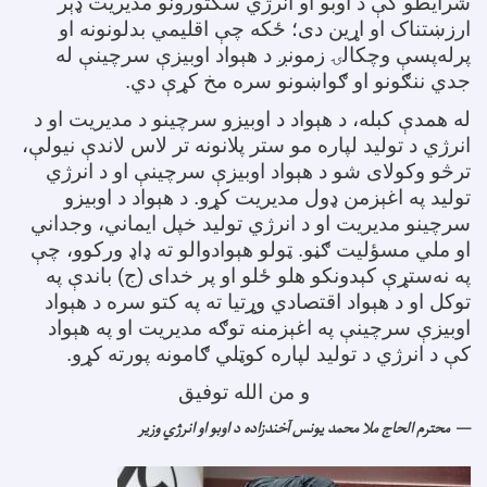
شرایطو کې د اوبو او انرژي سکتورونو مدیریت ډېر
ارزښتناک او اړین دی؛ ځکه چې اقلیمي بدلونونه او
پرله‌پسې وچکالۍ زمونږ د هېواد اوبیزې سرچینې له
جدي ننګونو او ګواښونو سره مخ کړې دي
.
له همدې کبله، د هېواد د اوبیزو سرچینو د مدیریت او د
انرژي د تولید لپاره مو ستر پلانونه تر لاس لاندې نیولې،
ترڅو وکولای شو د هېواد اوبیزې سرچینې او د انرژي
تولید په اغېزمن ډول مدیریت کړو. د هېواد د اوبیزو
سرچینو مدیریت او د انرژي تولید خپل ایماني، وجداني
او ملي مسؤلیت ګڼو. ټولو هېوادوالو ته ډاډ ورکوو، چې
په نه‌ستړې کېدونکو هلو ځلو او پر خدای
(ج) باندې په
توکل او د هېواد اقتصادي وړتیا ته په کتو سره د هېواد
اوبیزې سرچینې په اغېزمنه توګه مدیریت او په هېواد
کې د انرژي د تولید لپاره کوټلي ګامونه پورته کړو
.
و من الله توفیق
محترم الحاج ملا محمد یونس آخندزاده د اوبو او انرژي وزیر