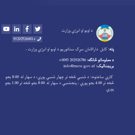
Youtube
LinkedIn
Facebook
Twitter
د اوبو او انرژي وزارت
+93202526001
پته:
کابل دارالامان سړک سناتوریم د اوبو او انرژي وزارت ،
د معلوماتو څانګه:
202926786 0093+
بریښنالیک:
info@mew.gov.af
کاري ساعتونه: د شنبې څخه تر چهار شنبې پورې؛ د سهار له 8:00 بجو
څخه تر 4:00 بجو پورې ، پنجشنبې د سهار له 8:00 بجو څخه تر 1:00 بجو
پورې