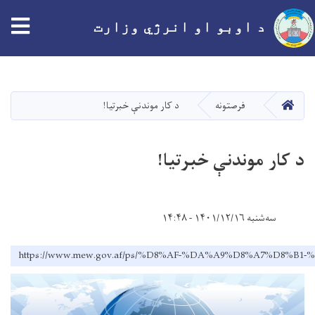
tion
د اوبو او انرژي وزارت
اصلي
منځپانګه
دانګل
کور
فرصتونه
د کار موندنې خبرتیا!
د کار موندنې خبرتیا!
سه‌شنبه ۱۴۰۱/۱۲/۱۶ - ۱۴:۴۸
https://www.mew.gov.af/ps/%D8%AF-%DA%A9%D8%A7%D8