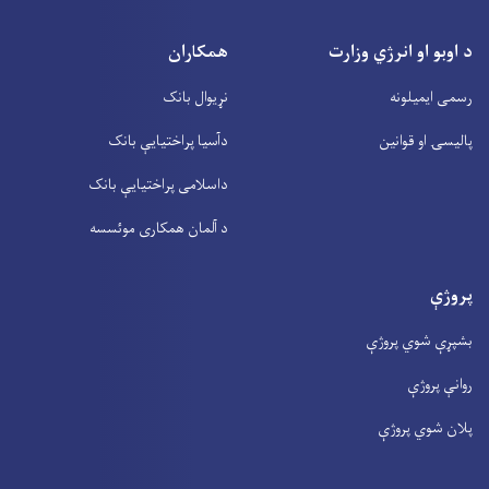
د اوبو او انرژي وزارت
همکاران
رسمی ایمیلونه
نړیوال بانک
پالیسۍ او قوانین
دآسیا پراختیايې بانک
داسلامی پراختیايې بانک
د آلمان همکاری موئسسه
پروژې
بشپړې شوي پروژې
روانې پروژې
پلان شوي پروژې