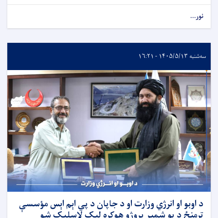
نور...
سه‌شنبه ۱۴۰۵/۵/۱۳ - ۱۶:۲۱
د اوبو او انرژي وزارت او د جاپان د پي اېم اېس مؤسسې
ترمنځ د یو شمېر پروژو هوکړه لیک لاسلیک شو