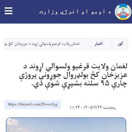
tion
د اوبو او انرژي وزارت
اصلي
منځپانګه
دانګل
کور
اخبار
لغمان ولایت قرغیو ولسوالي اړوند د عزیزخان کڅ بولډروال جوړونې پرو
لغمان ولایت قرغیو ولسوالي اړوند د
عزیزخان کڅ بولډروال جوړونې پروژې
چارې ۹۵ سلنه بشپړې شوې دي.
https://tinyurl.com/23wscfyg
پنجشنبه ۱۴۰۵/۲/۲۴ - ۱۱:۲۴