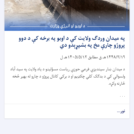
په میدان وردګ ولایت کې د اوبو په برخه کې د دوو
پروژو چارې مخ په بشپړېدو دي
۱۴۴۸/۲/۱۹
هـ ق مطابق
۱۴۰۵/۵/۱۲
هـ ل
د میدان ښار سیندیزې فرعي حوزې ریاست مسؤلینو د یاد ولایت په سید آباد
ولسوالي کې د بدګک کلي چکډیم او د برکي کانال پروژو د چارو له بهیر څخه
څارنه وکړه.
. . .
نور...