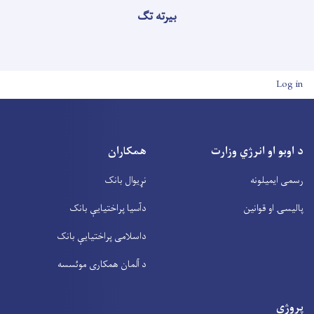
بیرته تګ
User account men
Log in
د اوبو او انرژي وزارت
همکاران
رسمی ایمیلونه
نړیوال بانک
پالیسۍ او قوانین
دآسیا پراختیايې بانک
داسلامی پراختیايې بانک
د آلمان همکاری موئسسه
پروژې