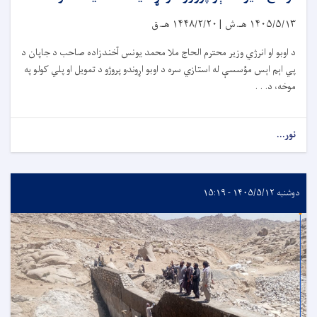
۱۴۰۵/۵/۱۳
هـ.ش |
۱۴۴۸/۲/۲۰
هـ.ق
د اوبو او انرژي وزیر محترم الحاج ملا محمد یونس آخندزاده صاحب د جاپان د
پي اېم اېس مؤسسې له استازي سره د اوبو اړوندو پروژو د تمویل او پلي کولو په
موخه، د. . .
نور...
دوشنبه ۱۴۰۵/۵/۱۲ - ۱۵:۱۹