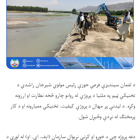
د لغمان سیندیزې فرعي حوزې رئیس مولوي شیرجان راشدي د
تخنیکي ټیم په ملتیا د پروژې له روانو چارو څخه نظارت او ارزونه
وکړه. د لیدنې پر مهال د پروژې کیفیت، تخنیکي معیارونه او د کار
پرمختګ له نږدې وڅېړل شول.
دغه پروژه چې د خوړو او کرنې نړیوال سازمان (اېف، ای، او) له لوري د