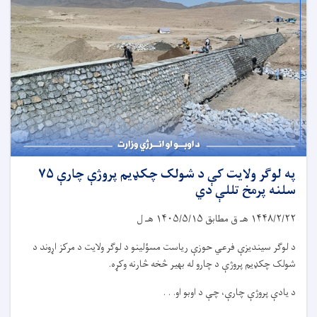
په لوګر ولایت کې د شولک چکډیم پروژې چارې ۷۵
سلنه پرمخ تللې دي
۱۴۴۸/۲/۲۲
هـ ق مطابق
۱۴۰۵/۵/۱۵
هـ ل
د لوګر سیندیزې فرعي حوزې ریاست مسؤلینو د لوګر ولایت د مرکز اړوند د
شولک چکډیم پروژې د چارو له بهیر څخه څارنه وکړه.
د یادې پروژې چارې، چې د اوبو او. . .