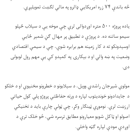
څه باندې
۷۴
زره امریکایي ډالرو په مالي لګښت تمویلېږي.
یاده پروژه
۵۰۰
متره اوږدوالی لري چې موخه یې د سېلاب ځپلو
سیمو ساتنه ده. د پروژې د تطبیق پر مهال ګڼ شمېر ځايي
اوسېدونکو ته د کار زمینه هم برابره شوې، چې د سیمې اقتصادي
وضعیت په ښه والي او د بېکارۍ په کمېدو کې یې مهم رول لوبولی
دی.
مولوي شیرجان راشدي وویل، د سېلابونو د خطرونو مخنیوي او د خلکو
د جایدادونو خوندیتوب لپاره د ورته حفاظتي پروژو پلي کول حیاتي
ارزښت لري. نوموړي ټینګار وکړ، چې ټولې چارې باید د تخنیکي
اصولو او ټاکل شویو معیارونو مطابق ترسره شي، څو خلک ترې د
اوږدې مودې لپاره ګټه واخلي.