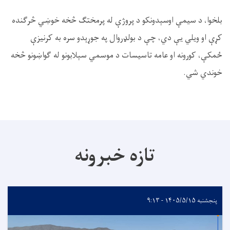
بلخوا، د سیمې اوسېدونکو د پروژې له پرمختګ څخه خوښي څرګنده
کړې او ویلي یې دي، چې د بولډروال په جوړېدو سره به کرنیزې
ځمکې، کورونه او عامه تاسیسات د موسمي سېلابونو له ګواښونو څخه
خوندي شي.
تازه خبرونه
پنجشنبه ۱۴۰۵/۵/۱۵ - ۹:۱۳