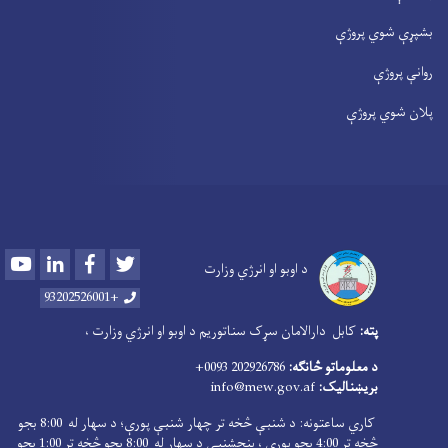
بشپړې شوي پروژې
روانې پروژې
پلان شوي پروژې
Youtube
LinkedIn
Facebook
Twitter
د اوبو او انرژي وزارت
+93202526001
پته:
کابل دارالامان سړک سناتوریم د اوبو او انرژي وزارت ،
د معلوماتو څانګه:
202926786 0093+
بریښنالیک:
info@mew.gov.af
کاري ساعتونه: د شنبې څخه تر چهار شنبې پورې؛ د سهار له 8:00 بجو
څخه تر 4:00 بجو پورې ، پنجشنبې د سهار له 8:00 بجو څخه تر 1:00 بجو