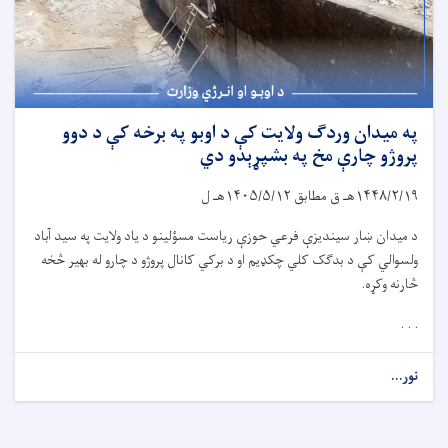
په میدان وردګ ولایت کې د اوبو په برخه کې د دوو
پروژو چارې مخ په بشپړېدو دي
۱۴۴۸/۲/۱۹
هـ ق مطابق
۱۴۰۵/۵/۱۲
هـ ل
د میدان ښار سیندیزې فرعي حوزې ریاست مسؤلینو د یاد ولایت په سید آباد
ولسوالي کې د بدګک کلي چکډیم او د برکي کانال پروژو د چارو له بهیر څخه
څارنه وکړه.
. . .
نور...