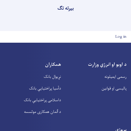
بیرته تګ
User account men
Log in
د اوبو او انرژي وزارت
همکاران
رسمی ایمیلونه
نړیوال بانک
پالیسۍ او قوانین
دآسیا پراختیايې بانک
داسلامی پراختیايې بانک
د آلمان همکاری موئسسه
پروژې