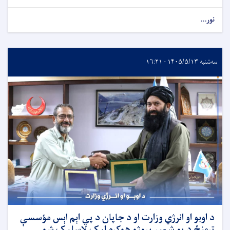
نور...
سه‌شنبه ۱۴۰۵/۵/۱۳ - ۱۶:۲۱
د اوبو او انرژي وزارت او د جاپان د پي اېم اېس مؤسسې
ترمنځ د یو شمېر پروژو هوکړه لیک لاسلیک شو