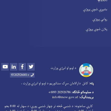
بشپړې شوي پروژې
روانې پروژې
پلان شوي پروژې
Youtube
LinkedIn
Facebook
Twitter
د اوبو او انرژي وزارت
+93202526001
پته:
کابل دارالامان سړک سناتوریم د اوبو او انرژي وزارت ،
د معلوماتو څانګه:
202926786 0093+
بریښنالیک:
info@mew.gov.af
کاري ساعتونه: د شنبې څخه تر چهار شنبې پورې؛ د سهار له 8:00 بجو