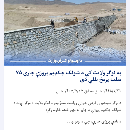
په لوګر ولایت کې د شولک چکډیم پروژې چارې ۷۵
سلنه پرمخ تللې دي
۱۴۴۸/۲/۲۲
هـ ق مطابق
۱۴۰۵/۵/۱۵
هـ ل
د لوګر سیندیزې فرعي حوزې ریاست مسؤلینو د لوګر ولایت د مرکز اړوند د
شولک چکډیم پروژې د چارو له بهیر څخه څارنه وکړه.
د یادې پروژې چارې، چې د اوبو او. . .