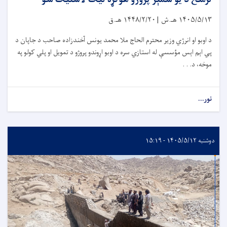
۱۴۰۵/۵/۱۳
هـ.ش |
۱۴۴۸/۲/۲۰
هـ.ق
د اوبو او انرژي وزیر محترم الحاج ملا محمد یونس آخندزاده صاحب د جاپان د
پي اېم اېس مؤسسې له استازي سره د اوبو اړوندو پروژو د تمویل او پلي کولو په
موخه، د. . .
نور...
دوشنبه ۱۴۰۵/۵/۱۲ - ۱۵:۱۹