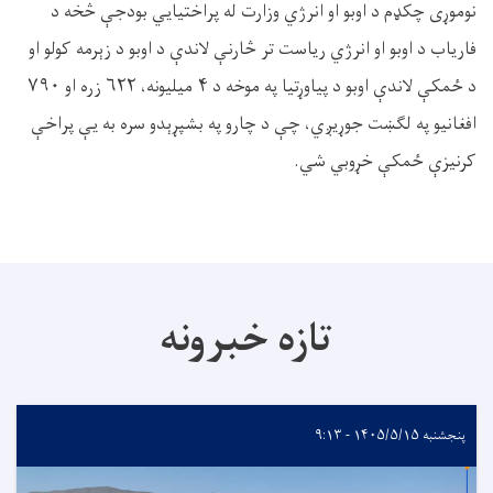
نوموړی چکډم د اوبو او انرژي وزارت له پراختیایي بودجې څخه د
فاریاب د اوبو او انرژي ریاست تر څارنې لاندې د اوبو د زېرمه کولو او
د ځمکې لاندې اوبو د پياوړتیا په موخه د
۴
میلیونه،
۶۲۲
زره او
۷۹۰
افغانیو په لګښت جوړیږي، چې د چارو په بشپړېدو سره به یې پراخې
کرنیزې ځمکې خړوبي شي.
تازه خبرونه
پنجشنبه ۱۴۰۵/۵/۱۵ - ۹:۱۳