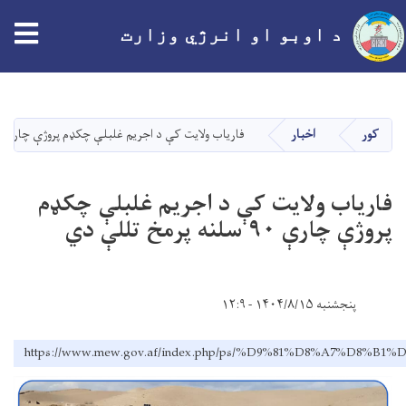
tion
د اوبو او انرژي وزارت
اصلي
منځپانګه
دانګل
کور
اخبار
فاریاب ولایت کې د اجریم غلبلې چکډم پروژې چارې ۹۰ سلنه پرمخ تللې دي
فاریاب ولایت کې د اجریم غلبلې چکډم
پروژې چارې ۹۰ سلنه پرمخ تللې دي
پنجشنبه ۱۴۰۴/۸/۱۵ - ۱۲:۹
https://www.mew.gov.af/index.php/ps/%D9%81%D8%A