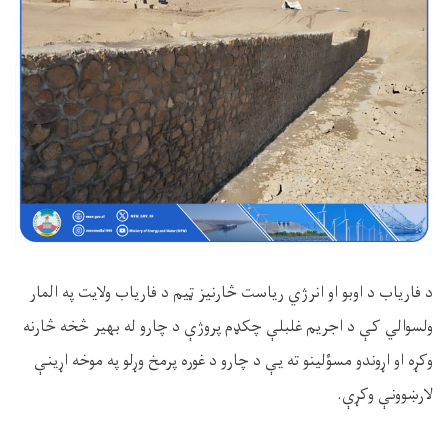
د فاریاب د اوبو او انرژي ریاست
څارنیز ټیم
د فاریاب ولایت په المار
ولسوالي کې د اجریم غلبلې چکډم پروژې د چارو له بهیر څخه څارنه
وکړه او اړوندو مسؤلینو ته یې د چارو د غوره پرمخ وړلو په موخه اړینې
لارښوونې وکړې.