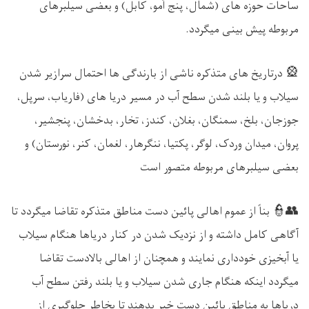
ساحات حوزه های (شمال، پنج آمو، کابل) و بعضی سیلبرهای
مربوطه پیش بینی میگردد
.
🎡
درتاریخ های متذکره ناشی از بارندگی ها احتمال سرازیر شدن
سیلاب و یا بلند شدن سطح آب در مسیر دریا های (فاریاب، سرپل،
جوزجان، بلخ، سمنگان، بغلان، کندز، تخار، بدخشان، پنجشیر،
پروان، میدان وردک، لوگر، پکتیا، ننگرهار، لغمان، کنر، نورستان) و
بعضی سیلبرهای مربوطه متصور است
👮👥
بناً از عموم اهالی پائین دست مناطق متذکره تقاضا میگردد تا
آگاهی کامل داشته و از نزدیک شدن در کنار دریاها هنگام سیلاب
یا آبخیزی خودداری نمایند و همچنان از اهالی بالادست تقاضا
میگردد اینکه هنگام جاری شدن سیلاب و یا بلند رفتن سطح آب
دریاها به مناطق پائین دست خبر بدهند تا بخاطر جلوگیری از