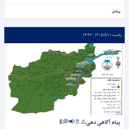
بیشتر
یکشنبه ۱۴۰۵/۵/۱۱ - ۱۴:۴۷
پیام آگاهی دهی⚠️🚿📢💭🚦