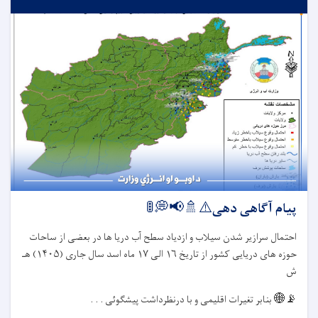
پیام آگاهی دهی⚠️🚿📢💭🚦
احتمال سرازیر شدن سیلاب و ازدیاد سطح آب دریا ها در بعضی از ساحات
حوزه های دریایی کشور از تاریخ
۱۶
الی
۱۷
ماه اسد سال جاری (
۱۴۰۵)
هـ
ش
📡🌐
بنابر تغیرات اقلیمی و با درنظرداشت پیشگوئی . . .