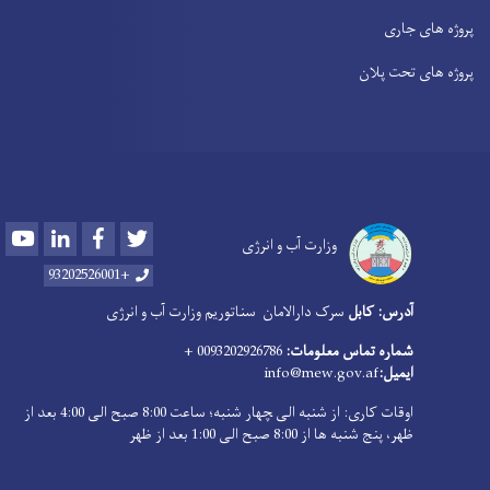
پروژه های جاری
پروژه های تحت پلان
Youtube
LinkedIn
Facebook
Twitter
وزارت آب و انرژی
+93202526001
آدرس: کابل
سرک دارالامان
سناتوریم وزارت آب و انرژی
شماره تماس معلومات:
0093202926786 +
ایمیل:
info@mew.gov.af
اوقات کاری: از شنبه الی ‍چهار شنبه؛ ساعت 8:00 صبح الی 4:00 بعد از
ظهر، پنج شنبه ها از 8:00 صبح الی 1:00 بعد از ظهر