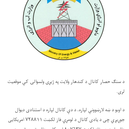
د سنګ حصار
کانال د کندهار ولایت په ژیړی ولسوالۍ کې موقعیت
لری.
د اوبو د ښه
لارښوونې لپاره، د دې کانال لپاره د استنادی دیوال
جوړیږي چی د یادی کانال د
لومړي
فاز لکښت ۷۲۸۸۱۱ امریکایی