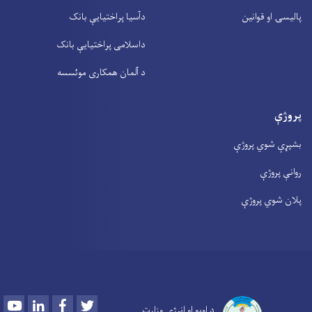
پالیسۍ او قوانین
دآسیا پراختیايې بانک
داسلامی پراختیايې بانک
د آلمان همکاری موئسسه
پروژې
بشپړې شوي پروژې
روانې پروژې
پلان شوي پروژې
Youtube
LinkedIn
Facebook
Twitter
د اوبو او انرژي وزارت