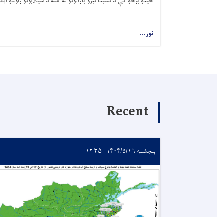
ځينو برخو کې د نسبتاً تیزو بارانونو له امله د سيلابونو راوتلو 
نور...
Recent
پنجشنبه ۱۴۰۴/۵/۱۶ - ۱۲:۳۵