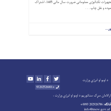
تجهیزات تکنالوژی معلوماتی ضرورت سال مالی 1405، اشتراک
موده و نقل چاپ . . .
ور...
Youtube
LinkedIn
Facebook
Twitter
د اوبو او انرژي وزارت
+93202526001
الامان سړک سناتوریم د اوبو او انرژي وزارت ،
څانګه:
202926786 0093+
info@mew.gov.af