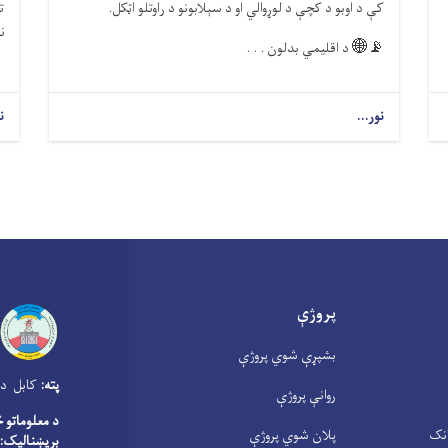
کې د اوبو د کچې د لوړوالي او د سېلابونو د راوتلو اټکل.
ن
📡🌐
د اقلیمي بدلون . . .
نور...
ن
پروژې
بشپړې شوي پروژې
پته:
کابل دار
روانې پروژې
د معلوماتو 
انک
پلان شوي پروژې
بریښنالیک: