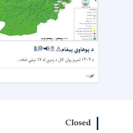
د پوهاوي پیغام⚠🚿📢💭🚦
د ۱۴۰۴ لمریز روان کال د زمرې له ۱۷ نېټې څخه...
نور...
Closed