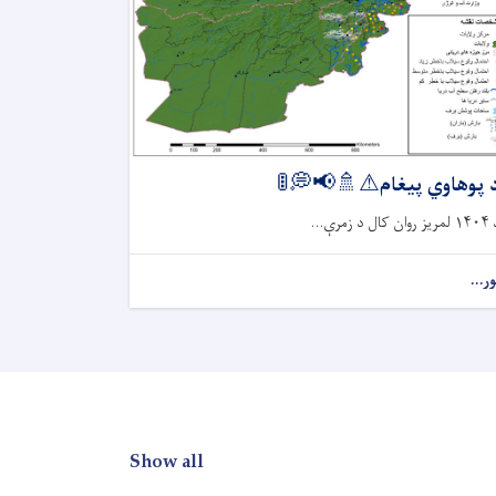
د پوهاوي پیغام⚠🚿📢💭
د ۱۴۰۴ لمریز روان 
نور..
Show all