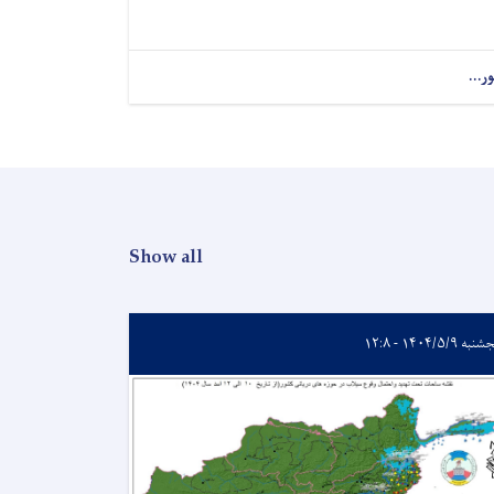
ور...
Show all
به ۱۴۰۴/۵/۹ - ۱۲:۸