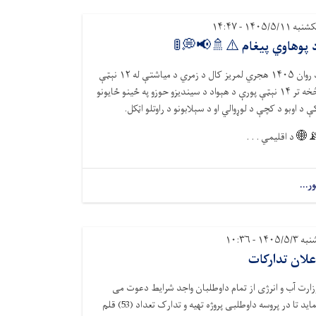
یکشنبه ۱۴۰۵/۵/۱۱ - ۱۴
د پوهاوي پیغام ⚠️🚿📢💭
نېټې
۱۲
هجري لمریز کال د زمري د میاشتې له
۱۴۰۵
د روا
نېټې پورې د هېواد د سیندیزو حوزو په ځينو ځایونو
۱۴
څخه ت
کې د اوبو د کچې د لوړوالي او د سېلابونو د راوتلو اټکل
د اقلیمي . . .
📡
نور..
شنبه ۱۴۰۵/۵/۳ - ۱۰
اعلان تدارکا
وزارت آب و انرژی از تمام داوطلبان واجد شرایط دعوت م
نماید تا در پروسه داوطلبی پروژه تهیه و تدارک تعداد (53) قلم