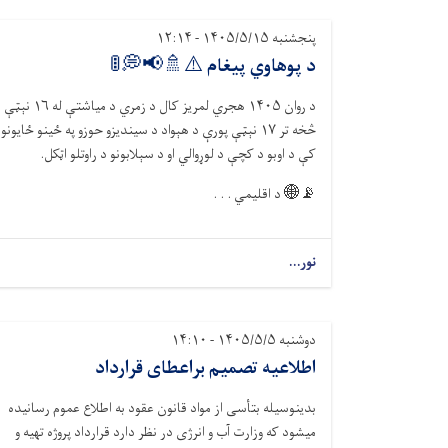
پنجشنبه ۱۴۰۵/۵/۱۵ - ۱۲:۱۴
د پوهاوي پیغام ⚠️🚿📢💭🚦
د روان
۱۴۰۵
هجري لمریز کال د زمري د میاشتې له
۱۶
نېټې
څخه تر
۱۷
نېټې پورې د هېواد د سیندیزو حوزو په ځينو ځایونو
کې د اوبو د کچې د لوړوالي او د سېلابونو د راوتلو اټکل.
📡🌐
د اقلیمي . . .
نور...
دوشنبه ۱۴۰۵/۵/۵ - ۱۴:۱۰
اطلاعیه تصمیم براعطای قرارداد
بدینوسیله بتأسی از مواد قانون عقود به اطلاع عموم رسانیده
میشود که وزارت آب و انرژی در نظر دارد قرارداد پروژه تهیه و