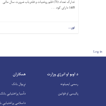
تدارک تعداد (71) قلم روغنیات و فلترباب ضرورت سال مالی
1405 دارای کود . . .
نور...
User account men
Log in
د اوبو او انرژي وزارت
همکاران
رسمی ایمیلونه
نړیوال بانک
پالیسۍ او قوانین
دآسیا پراختیايې بانک
داسلامی پراختیايې ب