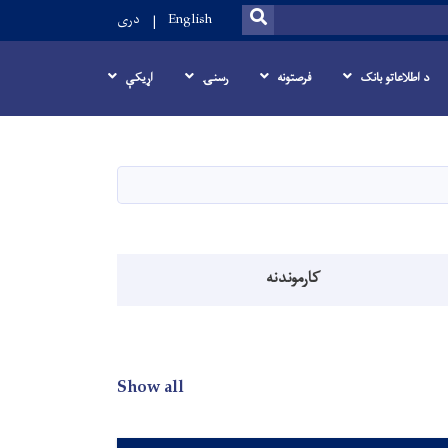
SEARCH
English
دری
د اطلاعاتو بانک
فرصتونه
رسنۍ
اړيکې
کارموندنه
Show all