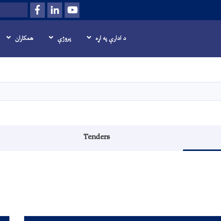
Facebook
LinkedIn
Youtube
Search
د ادارې په اړه
پروژې
همکاران
اصلي
منځپانګه
دانګل
Tenders