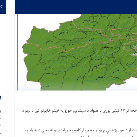
چهارشن
ا
خه تر
۱۷
نېټې پورې د هېواد د سیندیزو حوزو په ځينو ځایونو کې د اوبو د
ب
م
او د هوا پېژندنې نړیوالو معتبرو ارګانونو د وړاندوینو له مخې د هېواد په
1405