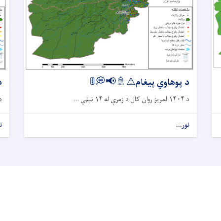

د پوهاوي پیغام⚠🚿📢💭🚦
کال د زمرې...
د ۱۴۰۴ لمریز روان کال د زمرې له ۱۴ نېټې ...
.
نور...