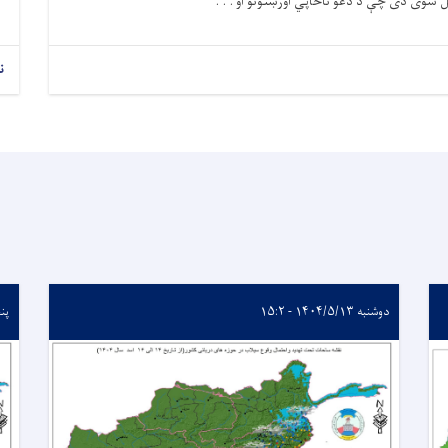
اټکل شوی دی چې د دغو ناڅاپي اورښتونو او . . .
ن
دوشنبه ۱۴۰۴/۵/۱۳ - ۱۵:۲
پنجشن