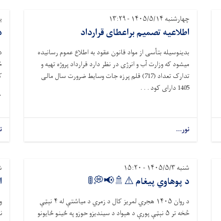
:۴۷
چهارشنبه ۱۴۰۵/۵/۱۴ - ۱۳:۲۹

اطلاعیه تصمیم براعطای قرارداد
ن
بدینوسیله بتأسی از مواد قانون عقود به اطلاع عموم رسانیده
ر
میشود که وزارت آب و انرژی در نظر دارد قرارداد پروژه تهیه و
.
تدارک تعداد (717) قلم پرزه جات وسایط ضرورت سال مالی
1405 دارای کود . . .

.
نور...
:۳۶
شنبه ۱۴۰۵/۵/۳ - ۱۵:۲۰
ت
د پوهاوي پیغام ⚠️🚿📢💭🚦
ی
نېټې
۴
هجري لمریز کال د زمري د میاشتې له
۱۴۰۵
د روان
نېټې پورې د هېواد د سیندیزو حوزو په ځينو ځایونو
۵
څخه تر