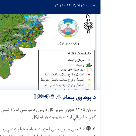
پنجشنبه ۱۴۰۵/۵/۱۵ - ۱۲:۱۴
د پوهاوي پیغام ⚠️🚿📢💭🚦
د روان
۱۴۰۵
هجري لمریز کال د زمري د میاشتې له
۱۶
نېټې څ
کچې د لوړوالي او د سېلابونو د راوتلو اټکل.
📡🌐
د اقلیمي بدلون منفي اغیزو، د هېواد د هوا پېژندنې ریاست 