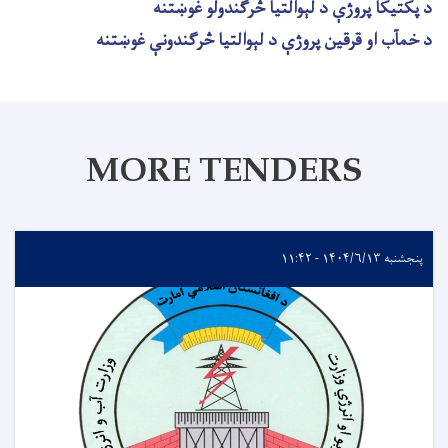
د پکتیکا پروژې د لېوالتیا څرګندولو غوښتنه
د خمآب او قرقین پروژې د لېوالتیا څرګندونې غوښتنه
MORE TENDERS
پنجشنبه ۱۴۰۴/۶/۱۳ - ۱۱:۴۲