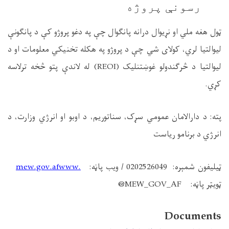
رسونې پروژه
ټول هغه
ملي
او نړیوال
درانه
پانګوال چې په دغو پروژو کې د پانګونې
لیوالتیا لري، کولای شي
چ
ې
د پروژو په هکله تخنیکي معلومات او د
لیوالتیا د څرګندولو غوښتنلیک (
REOI
) له لاندې پتو څخه ترلاسه
کړي.
پته
: د دارالامان عمومي سړک، سناتوریم، د اوبو او انرژي وزارت، د
انرژي د برنامو ریاست
ټیلیفون شمېره
: 0202526049 /
ویب پاڼه
:
www.
mew.gov.af
ټویټر پاڼه
:
@MEW_GOV_AF
Documents