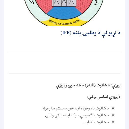
د نړيوالې داوطلبۍ بلنه (IFB)
پروژې:
د شاتوت (للندر) د بند جوړولو پروژې
د پروژې اساسي برخې
:
د شاتوت د موجوده اوبه خور سيستم بیا رغونه
د شاتوت د لاسرسي سړک او عملیاتي ودانۍ
د شاتوت بند او . . .