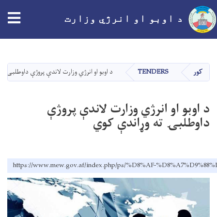
tion
د اوبو او انرژي وزارت
اصلي
منځپانګه
دانګل
کور
TENDERS
د اوبو او انرژي وزارت لاندې پروژې داوطلبۍ ت
د اوبو او انرژي وزارت لاندې پروژې
داوطلبۍ ته وړاندې کوي
https://www.mew.gov.af/index.php/ps/%D8%AF-%D8%