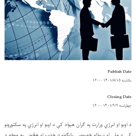
Publish Date
یکشنبه ۱۴۰۱/۸/۱۵ - ۱۲:۰
Closing Date
چهارشنبه ۱۴۰۱/۹/۹ - ۱۲:۰
د
اوبو او انرژي وزارت په ګران هېواد کې د اوبو او انرژ
ي
په سکتورونو
کې د ملي او نړیوالو خصوصي پانګونو د جذب او هڅونې په موخه د