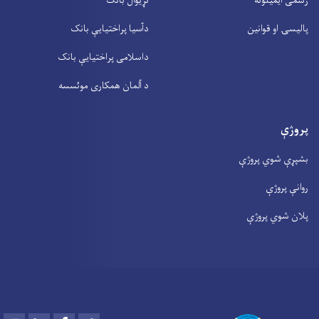
رسمی ایمیلونه
نړیوال بانک
پالیسۍ او قوانین
دآسیا پراختیايې بانک
داسلامی پراختیايې بانک
د آلمان همکاری موئسسه
پروژې
بشپړې شوي پروژې
روانې پروژې
پلان شوي پروژې