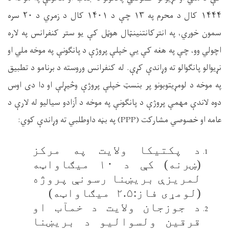
۱۴۴۴ کال د محرم په ۱۳ چې د ۱۴۰۱ کال د زمري د ۲۰ سره
سمون خوري، په
انتر
کانتنینټال هوټل کې یو ستر کنفرانس په لاره
اچولي و
و
،
چې په هغه کې یي خپلې پروژې د پانګونې په موخه ملي او
نړیوالو پانګوالو ته وړاندې کړې. له کنفرانس وروسته د برنامو د تطبیق
په موخه د لومړیتوبونو پر بنسټ خپلې پروژې وڅیړلې او دا دی اوس
دوه لاندې مهمې پروژې د پانګونې په موخه د آزادو سیالیو له لارې د
عامه او خصوصي مشارکت
(
PPP
)
په بڼه داوطلبي ته وړاندې کوي:
د پکتیکا ولایت په مرکز
(ښرنه) کې د ۱۰ میګاواټه
لمریزې بریښنا رسونې پروژه
(لومړی فاز:۲.۵ میګاواټه)
د جوزجان ولایت د خمآب او
قرقین ولسوالیو د بریښنا