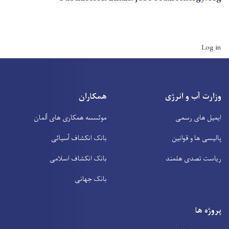
User account men
Log in
وزارت آب و انرژی
همکاران
ایمیل های رسمی
موئسسه همکاری های آلمان
پالیسی ها و قوانین
بانک انکشاف آسیائی
ریاست تصدی هلمند
بانک انکشاف اسلامی
بانک جهانی
پروژه ها