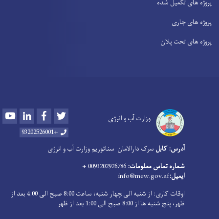
پروژه های تکمیل شده
پروژه های جاری
پروژه های تحت پلان
Youtube
LinkedIn
Facebook
Twitter
وزارت آب و انرژی
+93202526001
آدرس: کابل
سرک دارالامان
سناتوریم وزارت آب و انرژی
0093202926786 +
شماره تماس معلومات:
info@mew.gov.af
ایمیل:
اوقات کاری: از شنبه الی ‍چهار شنبه؛ ساعت 8:00 صبح الی 4:00 بعد از
ظهر، پنج شنبه ها از 8:00 صبح الی 1:00 بعد از ظهر