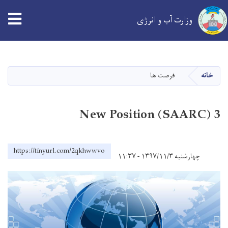
tion
وزارت آب و انرژی
Skip
to
main
خانه
فرصت ها
content
3 New Position (SAARC)
https://tinyurl.com/2qkhwwvo
چهارشنبه ۱۳۹۷/۱۱/۳ - ۱۱:۳۷