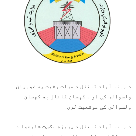
د برنا آباد کانال د هرات ولایت په غوریان
ولسوالۍ کې او د کهسان کانال په کهسان
ولسوالۍ کې موقعیت لری.
د برنا آباد کانال د پروژه
لګښت
شاوخوا د