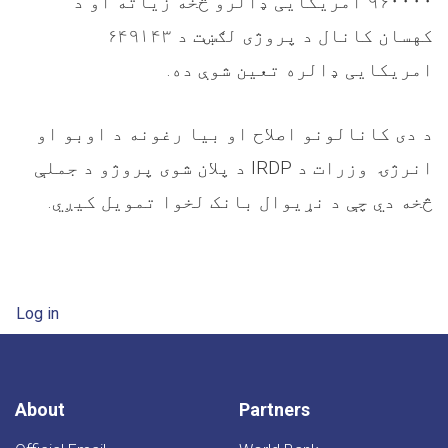
۹۶۰۰۰۰ امریکایی ډالرو څخه زیاته او د
کهسان کانال د پروژی لګښت د ۶۴۹۱۴۳
امریکایی ډالره تعین شوې ده.
د دی کانالونو اصلاح او بیا رغونه د اوبو او
د پلان شوی پروژو د جملې
IRDP
انرژۍ وزرات د
څخه دي چې د نړیوال بانک لخوا تمویل کیږي.
User account menu
Log in
About
Partners