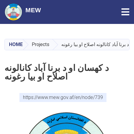
Tog
MEW
Skip
to
main
HOME
Projects
 د برنا آباد کانالونه اصلاح او بیا رغونه
content
د کهسان او د برنا آباد کانالونه
اصلاح او بیا رغونه
https://www.mew.gov.af/en/node/739