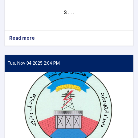
S . . .
Read more
about
Project:
Electrification
of
Sangcharak,
Tue, Nov 04 2025 2:04 PM
Sozmaqala
&
Gusfandi
Districts
of
Sar-
e-
Pul
Province,
Afghanistan