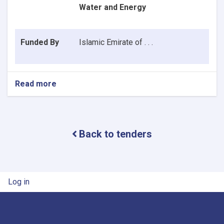
Water and Energy
Funded By
Islamic Emirate
of . . .
Read more
about
REQUEST
FOR
EXPRESSION
OF
Back to tenders
INTEREST
User account menu
Log in