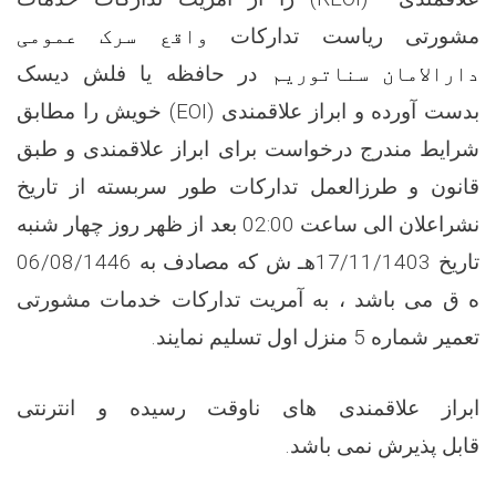
مشورتی ریاست تدارکات
واقع سرک عمومی
دارالامان سناتوریم
در حافظه یا فلش دیسک
خویش را مطابق
(EOI)
بدست آورده و ابراز علاقمندی
شرایط مندرج درخواست برای ابراز علاقمندی و طبق
قانون و طرزالعمل تدارکات طور سربسته از تاریخ
چهار شنبه
بعد از ظهر روز
02:00
نشراعلان الی ساعت
تاریخ 17/11/1403هـ ش که مصادف به 06/08/1446
ه ق می باشد ، به آمریت تدارکات خدمات مشورتی
.
تعمیر شماره 5 منزل اول تسلیم نمایند
ابراز علاقمندی های ناوقت رسیده و انترنتی
.
باشد
نمی
پذیرش
قابل