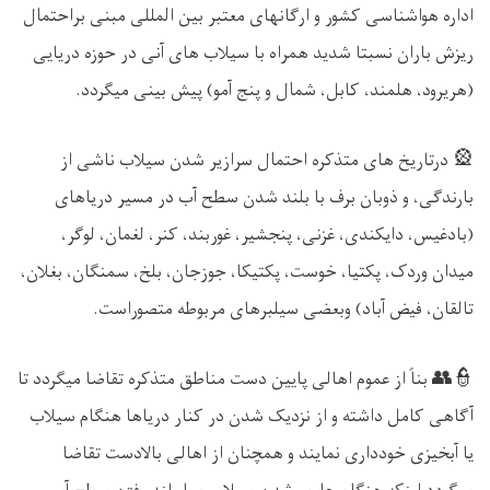
اداره هواشناسی کشور و ارگانهای معتبر بین المللی مبنی براحتمال
ریزش باران نسبتا شدید همراه با سیلاب های آنی در حوزه دریایی
(هریرود، هلمند، کابل، شمال و پنج آمو) پیش بینی میگردد.
🎡
درتار
یخ های متذکره احتمال سرازیر شدن سیلاب ناشی از
بارندگی، و ذوبان برف با بلند شدن سطح آب در مسیر دریاهای
(بادغیس، دایکندی، غزنی، پنجشیر، غوربند، کنر، لغمان، لوگر،
میدان وردک، پکتیا، خوست، پکتیکا، جوزجان، بلخ، سمنگان، بغلان،
تالقان، فیض آباد) وبعضی سیلبرهای مربوطه متصوراست.
👮👥
بناً
از
عموم
اهال
ی پایین دست مناطق متذکره تقاضا میگردد تا
آگاهی کامل داشته و از نزدیک شدن در کنار دریاها هنگام سیلاب
یا آبخیزی خودداری نمایند و همچنان از اهالی بالادست تقاضا