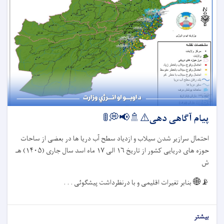
پیام آگاهی دهی⚠️🚿📢💭🚦
احتمال سرازیر شدن سیلاب و ازدیاد سطح آب دریا ها در بعضی از ساحات
حوزه های دریایی کشور از تاریخ
۱۶
الی
۱۷
ماه اسد سال جاری (
۱۴۰۵)
هـ
ش
📡🌐
بنابر تغیرات اقلیمی و با درنظرداشت پیشگوئی . . .
بیشتر