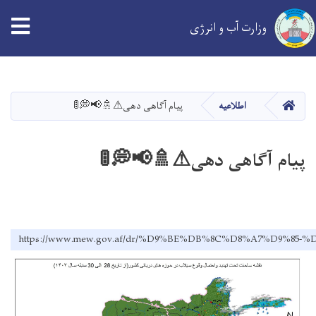
tion
وزارت آب و انرژی
Skip
to
main
خانه
اطلاعیه
پیام آگاهی دهی⚠🚿📢💭🚦
content
پیام آگاهی دهی⚠🚿📢💭🚦
https://www.mew.gov.af/dr/%D9%BE%DB%8C%D8%A7%D9%