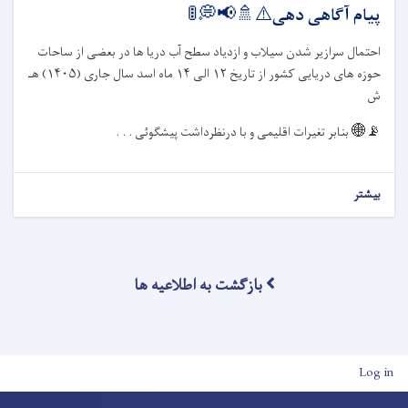
پیام آگاهی دهی⚠️🚿📢💭🚦
احتمال سرازیر شدن سیلاب و ازدیاد سطح آب دریا ها در بعضی از ساحات
حوزه های دریایی کشور از تاریخ
۱۲
الی
۱۴
ماه اسد سال جاری (
۱۴۰۵)
هـ
ش
📡🌐
بنابر تغیرات اقلیمی و با درنظرداشت پیشگوئی . . .
بیشتر
بازگشت به اطلاعیه ها
User account men
Log in