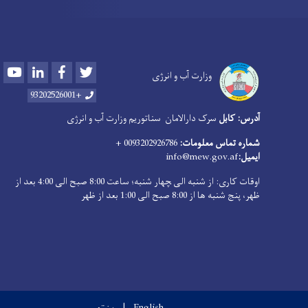
Youtube
LinkedIn
Facebook
Twitter
وزارت آب و انرژی
+93202526001
آدرس: کابل
سرک دارالامان
سناتوریم وزارت آب و انرژی
شماره تماس معلومات:
0093202926786 +
ایمیل:
info@mew.gov.af
اوقات کاری: از شنبه الی ‍چهار شنبه؛ ساعت 8:00 صبح الی 4:00 بعد از
ظهر، پنج شنبه ها از 8:00 صبح الی 1:00 بعد از ظهر
English
پښتو