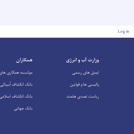
User account men
Log in
وزارت آب و انرژی
همکاران
ایمیل های رسمی
موئسسه همکاری های 
پالیسی ها و قوانین
بانک انکشاف آسیائی
ریاست تصدی هلمند
بانک انکشاف اسلامی
بانک جهانی