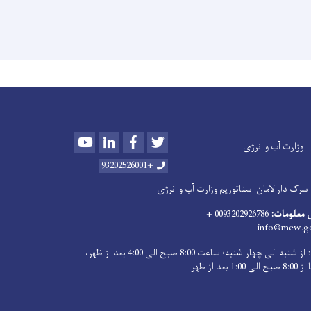
Youtube
LinkedIn
Facebook
Twitter
وزارت آب و انرژی
+93202526001
سرک دارالامان
سناتوریم وزارت آب و انرژی
 معلومات:
0093202926786 +
info@mew.go
اوقات کاری: از شنبه الی ‍چهار شنبه؛ ساعت 8:00 صبح الی 4:00 بعد از ظهر،
بعد از ظهر