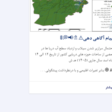
پیام آگاهی دهی⚠️🚿📢💭
احتمال سرازیر شدن سیلاب و ازدیاد سطح آب دریا ها د
۱۴
الی
۱۲
بعضی از ساحات حوزه های دریایی کشور از تاری
هـ ش
۱۴۰۵)
ماه اسد سال جاری 
بنابر تغیرات اقلیمی و با درنظرداشت پیشگوئی . . .
📡
بیشت