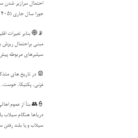
احتمال سرازیر شدن سیل
جوزا سال جاری (
۴۰۵)
📡🌐
بنابر
تغ
یرات اقل
مبنی براحتمال ریزش با
سیلبرهای مربوطه پیش 
🎡
در
تار
یخ های متذکر
غزنی، پکتیکا، خوست، پ
👮👥
بناً
از
عموم
اهال
ی
دریاها هنگام سیلاب یا
سیلاب و یا بلند رفتن 