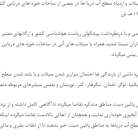
اب و ازدیاد سطح آب دریا ها در بعضی از ساحات حوزه های دریایی کشو
۱
هـ ش
یمی و با درنظرداشت پیشگوئی ریاست هواشناسی کشور و ارگانهای معتبر
ران نسبتا شدید همراه با سیلاب های آنی در ساحات حوزه های دریایی 
بینی میگردد.
ه ناشی از بارندگی ها احتمال سرازیر شدن سیلاب و یا بلند شدن سطح آ
کتیا، لوگر، لغمان، ننگرهار، کنر، نورستان و بعضی سیلبرهای مربوطه مت
 پائین دست مناطق متذکره تقاضا میگردد تا آگاهی کامل داشته و از نز
 آبخیزی خودداری نمایند و همچنان از اهالی بالادست تقاضا میگردد این
سطح آب دریاها به مناطق پائین دست خبر بدهند تا از تلفات بشری
و مالی