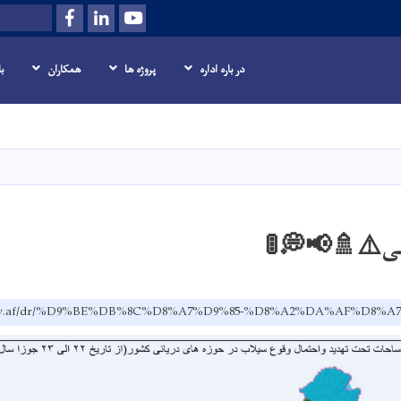
Facebook
LinkedIn
Youtube
Search
در باره اداره
پروژه ها
همکاران
ب
Skip
to
main
content
هی⚠️🚿📢💭🚦
w.gov.af/dr/%D9%BE%DB%8C%D8%A7%D9%85-%D8%A2%DA%AF%D8