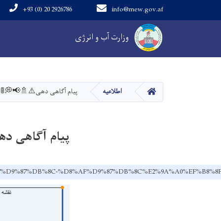
+93 (0) 20 2926786
info@mew.gov.af
Main navigation
وزارت آب و انرژی
خانه
اطلاعیه
پیام آگاهی دهی⚠️🚿📢💭🚦
پیام آگاهی د
%A7%D9%87%DB%8C-%D8%AF%D9%87%DB%8C%E2%9A%A0%EF%B8%8