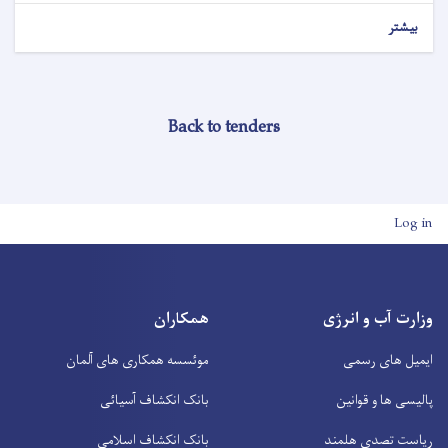
بیشتر
Back to tenders
User account men
Log in
وزارت آب و انرژی
همکاران
ایمیل های رسمی
موئسسه همکاری های آلمان
پالیسی ها و قوانین
بانک انکشاف آسیائی
ریاست تصدی هلمند
بانک انکشاف اسلامی