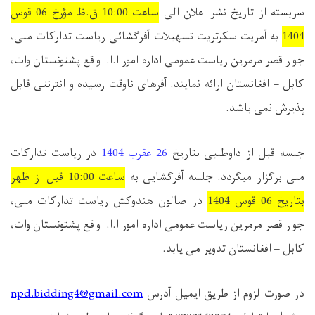
سربسته از تاریخ نشر اعلان الی
ساعت
10:00
ق.ظ مؤرخ
06
قوس
1404
به آمریت سکرتریت تسهیلات آفرگشائی ریاست تدارکات ملی،
جوار قصر مرمرین ریاست عمومی اداره امور ا.ا.ا واقع پشتونستان وات،
کابل – افغانستان ارائه نمایند. آفرهای ناوقت رسیده و انترنتی قابل
پذیرش نمی باشد.
جلسه قبل از داوطلبی بتاریخ
26
عقرب
1404
در ریاست تدارکات
ملی برگزار میگردد.
جلسه آفرگشایی به
ساعت
10:00
قبل از ظهر
بتاریخ
06
قوس
1404
در صالون هندوکش ریاست تدارکات ملی،
جوار قصر مرمرین ریاست عمومی اداره امور ا.ا.ا واقع پشتونستان وات،
کابل – افغانستان تدویر می یابد.
در صورت لزوم از طریق ایمیل آدرس
npd.bidding4@gmail.com