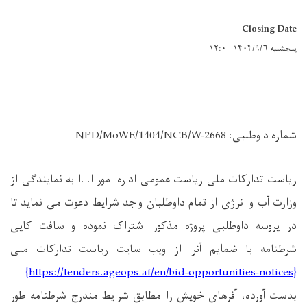
Closing Date
پنجشنبه ۱۴۰۴/۹/۶ - ۱۲:۰
شماره داوطلبی:
NPD/MoWE/1404/NCB/W-2668
ریاست
تدارکات ملی ریاست عمومی اداره امور ا.ا.ا به نمایندگی از
وزارت آب و انرژی
از تمام داوطلبان واجد شرایط دعوت می نماید تا
در پروسه داوطلبی
پروژه
مذکور
اشتراک
نموده و سافت کاپی
شرطنامه با ضمایم آنرا از ویب سایت
ریاست تدارکات ملی
}
https://tenders.ageops.af/en/bid-opportunities-notices
{
بدست آورده، آفرهای خویش را مطابق شرایط مندرج شرطنامه طور