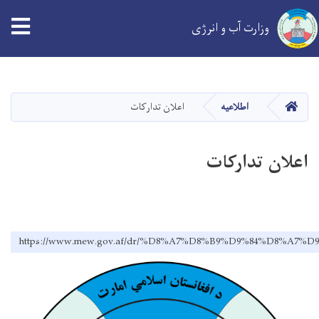
tion
وزارت آب و انرژی
Skip
to
main
خانه
اطلاعیه
اعلان تدارکات
content
اعلان تدارکات
https://www.mew.gov.af/dr/%D8%A7%D8%B9%D9%84%D8%