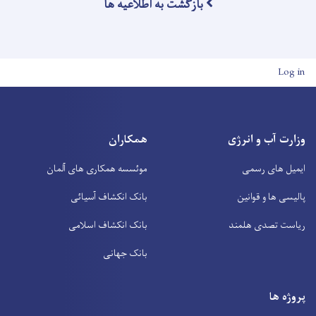
بازگشت به اطلاعیه ها
User account men
Log in
وزارت آب و انرژی
همکاران
ایمیل های رسمی
موئسسه همکاری های آلمان
پالیسی ها و قوانین
بانک انکشاف آسیائی
ریاست تصدی هلمند
بانک انکشاف اسلامی
بانک جهانی
پروژه ها