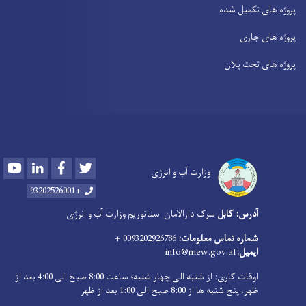
پروژه های تکمیل شده
پروژه های جاری
پروژه های تحت پلان
Youtube
LinkedIn
Facebook
Twitter
وزارت آب و انرژی
+93202526001
آدرس: کابل
سرک دارالامان
سناتوریم وزارت آب و انرژی
شماره تماس معلومات:
0093202926786 +
ایمیل:
info@mew.gov.af
اوقات کاری: از شنبه الی ‍چهار شنبه؛ ساعت 8:00 صبح الی 4:00 بعد از
ظهر، پنج شنبه ها از 8:00 صبح الی 1:00 بعد از ظهر