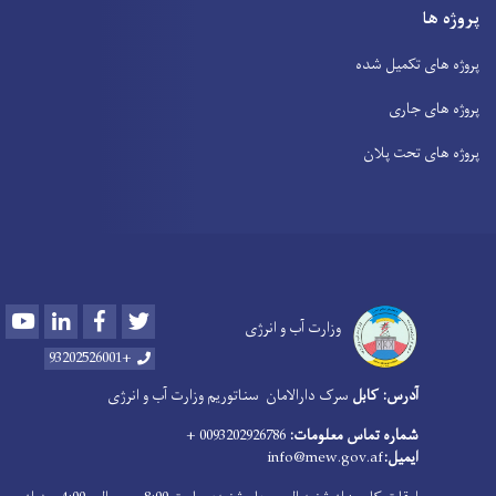
ها
ای تکمیل شده
ای جاری
ای تحت پلان
Youtube
LinkedIn
Facebook
Twitter
وزارت آب و انرژی
+93202526001
آدرس: کابل
سرک دارالامان
سناتوریم وزارت آب و انرژی
شماره تماس معلومات:
0093202926786 +
ایمیل:
info@mew.gov.af