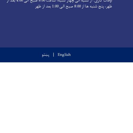
اوقات کاری: از شنبه الی ‍چهار شنبه؛ ساعت 8:00 صبح الی 4:00 بعد از
ظهر، پنج شنبه ها از 8:00 صبح الی 1:00 بعد از ظهر
English
پښتو