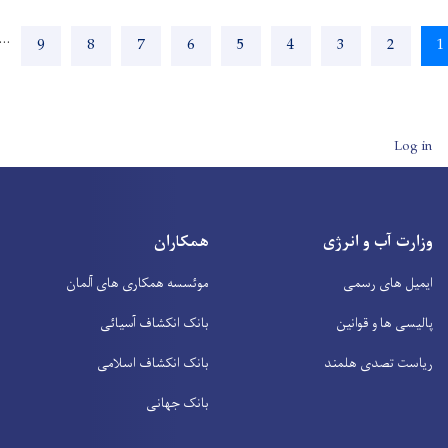
Pagi
 ›
…
Page
9
Page
8
Page
7
Page
6
Page
5
Page
4
Page
3
Page
2
User account
آب و انرژی
همکاران
های رسمی
موئسسه همکاری های آلمان
ها و قوانین
بانک انکشاف آسیائی
تصدی هلمند
بانک انکشاف اسلامی
بانک جهانی