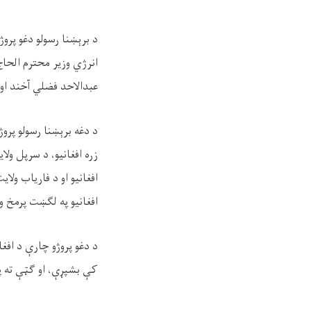
د برېښنا رسولو دغو پروژ
انرژي وزیر محترم الحاج
عبدالاحد فضلي آخند او
د دغه برېښنا رسولو پرو
زره افغانیو، د سرپل ول
افغانیو او د فاریاب ولا
افغانیو په لګښت پرمخ 
د دغو پروژو چارې د اف
کې بشپړې، او ګټې ته په