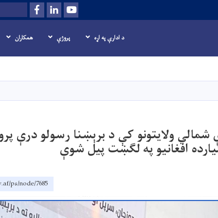
Facebook
LinkedIn
Youtube
Search
د ادارې په اړه
پروژې
همکاران
اصلي
منځپانګه
دانګل
ې شمالي ولایتونو کې د برېښنا رسولو درې پرو
یارده افغانیو په لګښت پیل شوې
.af/ps/node/7685