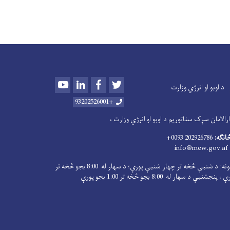
Youtube
LinkedIn
Facebook
Twitter
د اوبو او انرژي وزارت
+93202526001
الامان سړک سناتوریم د اوبو او انرژي وزارت ،
څانګه:
202926786 0093+
info@mew.gov.af
کاري ساعتونه: د شنبې څخه تر چهار شنبې پورې؛ د سهار له 8:00 بجو څخه تر