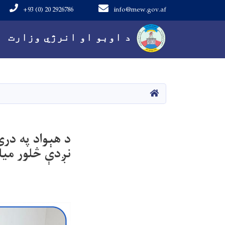
+93 (0) 20 2926786
info@mew.gov.af
Main navigation
د اوبو او انرژي وزارت
کور
د هېواد په در
نږدې څلور میل