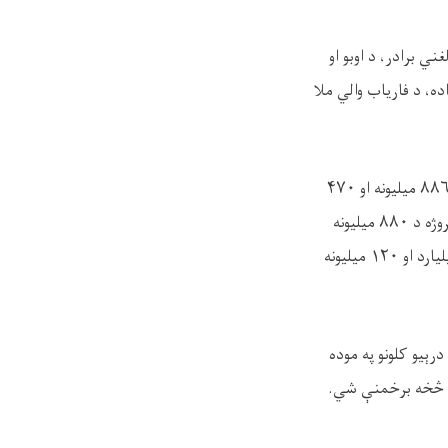
ي برادر، د اوبو او
ه، د فاریاب والي ملا
۸۸
میلیونه او
۴۷۰
وژه د
۸۸۰
میلیونه
یارد او
۱۲۰
میلیونه
ېیو کلونو په موده
مت څخه برخمنې شي.