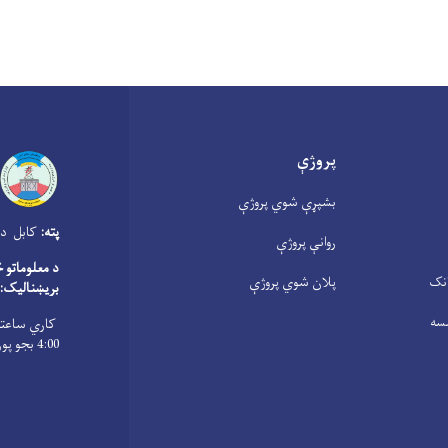
پروژې
بشپړې شوي پروژې
پته:
کابل دار
روانې پروژې
د معلوماتو 
انک
پلان شوي پروژې
بریښنالیک:
سه
4:00 بجو پورې ، پنجشنبې د سهار له 8:00 بجو څخه تر 1:00 بجو پورې