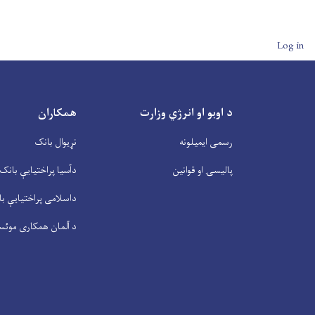
User account men
Log in
د اوبو او انرژي وزارت
همکاران
رسمی ایمیلونه
نړیوال بانک
پالیسۍ او قوانین
دآسیا پراختیايې بانک
داسلامی پراختیايې ب
د آلمان همکاری موئس