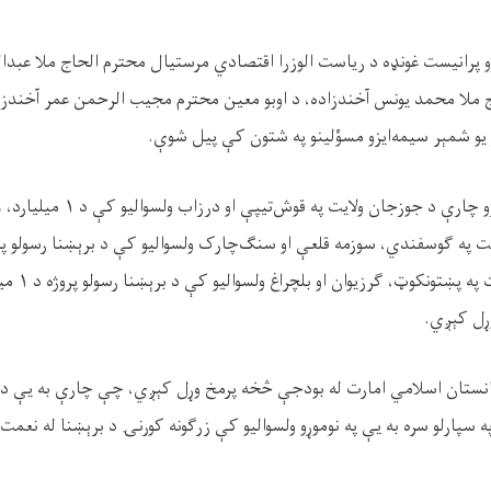
و پرانیست غونډه د ریاست الوزرا اقتصادي مرستیال محترم الحاج ملا عبدالغن
 ملا محمد یونس آخندزاده، د اوبو معین محترم مجیب الرحمن عمر آخندزاد
 یو شمېر سیمه‌ایزو مسؤلینو په شتون کې پیل شوې.
ژو چارې د جوزجان ولایت په قوش‌تیپې او درزاب ولسوالیو کې د
۱
میلیارد،
۶
ایت په ګوسفندي، سوزمه قلعې او سنګ‌چارک ولسوالیو کې د برېښنا رسولو پر
یت په پښتونکوټ، ګرزیوان او بلچراغ ولسوالیو کې د برېښنا رسولو پروژه د
۱
میل
وړل کېږي.
غانستان اسلامي امارت له بودجې څخه پرمخ وړل کېږي، چې چارې به یې د در
 سپارلو سره به یې په نوموړو ولسوالیو کې زرګونه کورنۍ د برېښنا له نع