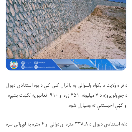
د فراه ولایت د بکواه ولسوالي په باغران کلي کې د یوه استنادي دېوال
د جوړولو پروژه د
۷
میلیونه،
۴۵۱
زره او
۹۱۰
افغانیو په لګښت بشپړه
او ګټې اخیستنې ته وسپارل شوه.
دغه استنادي دېوال د
۳۳۸.۸
متره اوږدوالي او
۴
متره په لوړوالي سره