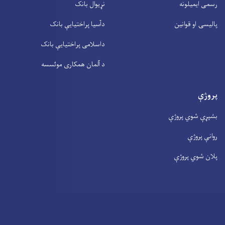
رسمی ایمیلونه
نړیوال بانک
پالیسۍ او قوانین
دآسیا پراختیايې بانک
داسلامی پراختیايې بانک
د آلمان همکاری موئسسه
پروژې
بشپړې شوي پروژې
روانې پروژې
پلان شوي پروژې