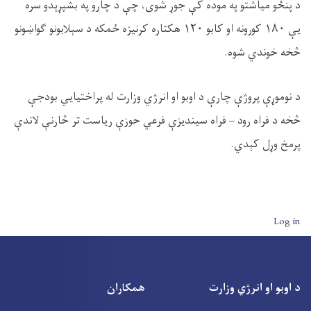
د پنځو میاشتو په موده کې جوړ شوی، چې د چارو په بشپړېدو سره
یې
۱۸۰
کورونه او کابو
۱۲۰
هکتاره کرنیزه ځمکه د سېلابونو ګواښونو
څخه خوندي شوه.
د نوموړې پروژې چارې د اوبو او انرژي وزارت له پراختیایي بودجې
څخه د فراه رود – فراه سیندیزې فرعي حوزې ریاست تر څارنې لاندې
پرمخ وړل کېدي.
User account men
Log in
د اوبو او انرژي وزارت
همکاران