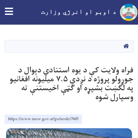
tion
د اوبو او انرژي وزارت
اصلي
منځپانګه
دانګل
کور
فراه ولایت کې د یوه استنادي دېوال د
جوړولو پروژه د نږدې ۷.۵ میلیونه افغانیو
په لګښت بشپړه او ګټې اخیستنې ته
وسپارل شوه
https://www.mew.gov.af/ps/node/7665