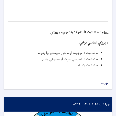
پروژې:
د شاتوت (للندر) د بند جوړولو پروژې
د پروژې اساسي برخې
:
د شاتوت د موجوده اوبه خور سيستم بیا رغونه
د شاتوت د لاسرسي سړک او عملیاتي ودانۍ
د شاتوت بند او . . .
نور...
چهارشنبه ۱۴۰۴/۳/۲۸ - ۱۵:۱۲