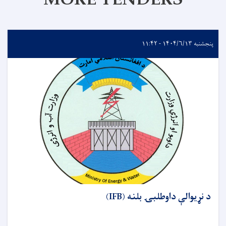
MORE TENDERS
پنجشنبه ۱۴۰۴/۶/۱۳ - ۱۱:۴۲
د نړيوالې داوطلبۍ بلنه (IFB)