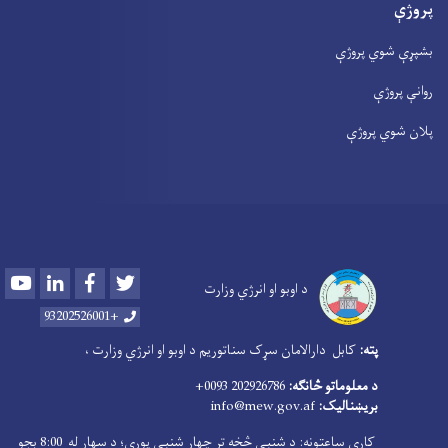
پروژې
بشپړې شوي پروژې
روانې پروژې
پلان شوي پروژې
Youtube
LinkedIn
Facebook
Twitter
د اوبو او انرژي وزارت
+93202526001
پته:
کابل دارالامان سړک سناتوریم د اوبو او انرژي وزارت ،
د معلوماتو څانګه:
202926786 0093+
بریښنالیک:
info@mew.gov.af
کاري ساعتونه: د شنبې څخه تر چهار شنبې پورې؛ د سهار له 8:00 بجو