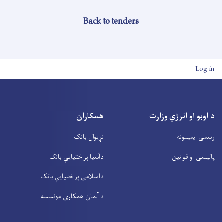
Back to tenders
User account men
Log in
د اوبو او انرژي وزارت
همکاران
رسمی ایمیلونه
نړیوال بانک
پالیسۍ او قوانین
دآسیا پراختیايې بانک
داسلامی پراختیايې بانک
د آلمان همکاری موئسسه