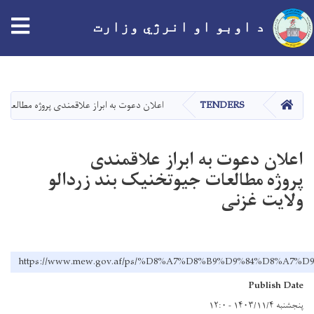
tion
د اوبو او انرژي وزارت
اصلي
منځپانګه
دانګل
کور
TENDERS
اعلان دعوت به ابراز علاقمندی پروژه مطالعات
اعلان دعوت به ابراز علاقمندی
پروژه مطالعات جیوتخنیک بند زردالو
ولایت غزنی
https://www.mew.gov.af/ps/%D8%A7%D8%B9%D9%84%D
Publish Date
پنجشنبه ۱۴۰۳/۱۱/۴ - ۱۲:۰