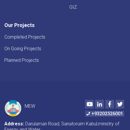
GIZ
Our Projects
Completed Projects
On Going Projects
Planned Projects
Youtube
LinkedIn
Faceboo
Twi
MEW
+93202526001
Address:
Darulaman Road, Sanatoruim Kabul,ministry of
Energy and Water