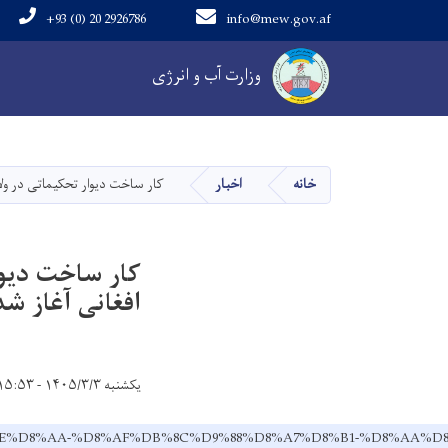
+93 (0) 20 2926786
info@mew.gov.af
Main navigation
وزارت آب و انرژی
خانه
اخبار
کار ساخت دیوار تحکیماتی در ولایت لوگر با هزی
افغانی آغاز شد
یکشنبه ۱۴۰۵/۳/۳ - ۱۵:۵۳
8%A7%D8%AE%D8%AA-%D8%AF%DB%8C%D9%88%D8%A7%D8%B1-%D