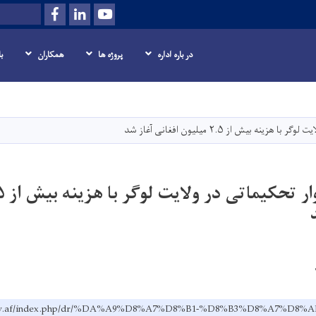
Facebook
LinkedIn
Youtube
Search
در باره اداره
پروژه ها
همکاران
ب
Skip
to
main
نه بیش از ۲.۵ میلیون افغانی آغاز شد
content
w.gov.af/index.php/dr/%DA%A9%D8%A7%D8%B1-%D8%B3%D