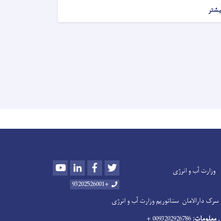
یشتر
Youtube
LinkedIn
Facebook
Twitter
وزارت آب و انرژی
+93202526001
سرک دارالامان
سناتوریم وزارت آب و انرژی
 معلومات:
0093202926786 +