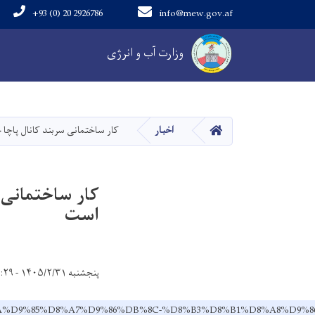
+93 (0) 20 2926786
info@mew.gov.af
Main navigation
وزارت آب و انرژی
خانه
اخبار
کار ساختمانی سربند کانال پاچا‌ جوی ولایت لغما
است
پنجشنبه ۱۴۰۵/۲/۳۱ - ۱۱:۲۹
%D8%AA%D9%85%D8%A7%D9%86%DB%8C-%D8%B3%D8%B1%D8%A8