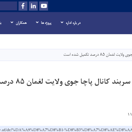
Facebook
LinkedIn
Youtube
Search
در باره اداره
پروژه ها
همکاران
ب
Skip
to
main
ن ۸۵ درصد تکمیل شده است
content
کار ساختمانی سربند 
w.gov.af/dr/%DA%A9%D8%A7%D8%B1-%D8%B3%D8%A7%D8%AE