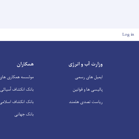
User account men
Log in
وزارت آب و انرژی
همکاران
ایمیل های رسمی
موئسسه همکاری های 
پالیسی ها و قوانین
بانک انکشاف آسیائی
ریاست تصدی هلمند
بانک انکشاف اسلامی
بانک جهانی