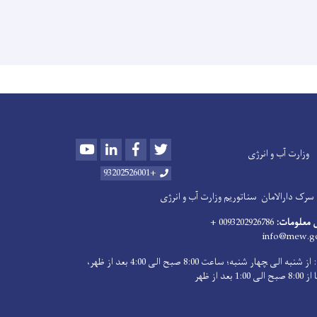
Youtube
LinkedIn
Facebook
Twitter
وزارت آب و انرژی
+93202526001
سرک دارالامان
سناتوریم وزارت آب و انرژی
 معلومات:
0093202926786 +
info@mew.go
اوقات کاری: از شنبه الی ‍چهار شنبه؛ ساعت 8:00 صبح الی 4:00 بعد از ظهر،
بعد از ظهر