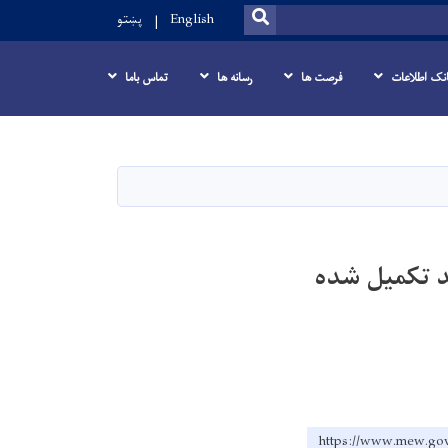
SEARCH
English
پښتو
انک اطلاعات
فرصت ها
رسانه ها
تماس باما
کانال پاچا‌ جوی ولایت لغمان ۸۵ درصد تکمیل شده
https://www.me