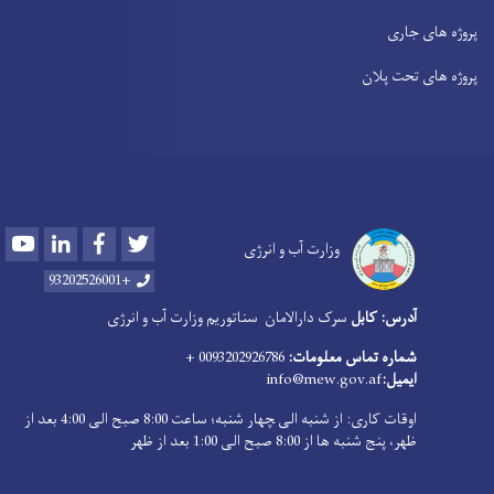
پروژه های جاری
پروژه های تحت پلان
Youtube
LinkedIn
Facebook
Twitter
وزارت آب و انرژی
+93202526001
آدرس: کابل
سرک دارالامان
سناتوریم وزارت آب و انرژی
شماره تماس معلومات:
0093202926786 +
ایمیل:
info@mew.gov.af
اوقات کاری: از شنبه الی ‍چهار شنبه؛ ساعت 8:00 صبح الی 4:00 بعد از
ظهر، پنج شنبه ها از 8:00 صبح الی 1:00 بعد از ظهر